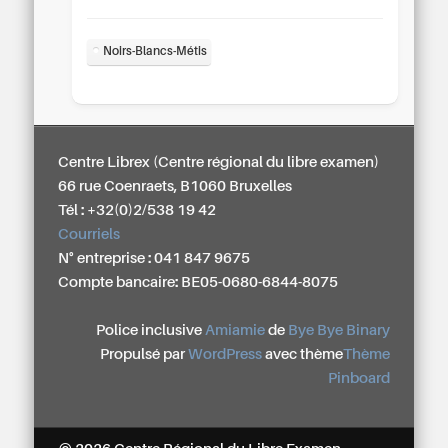
Noirs-Blancs-Métis
Centre Librex (Centre régional du libre examen)
66 rue Coenraets, B1060 Bruxelles
Tél : +32(0)2/538 19 42
Courriels
N° entreprise : 041 847 9675
Compte bancaire: BE05-0680-6844-8075
Police inclusive
Amiamie
de
Bye Bye Binary
Propulsé par
WordPress
avec thème
Thème
Pinboard