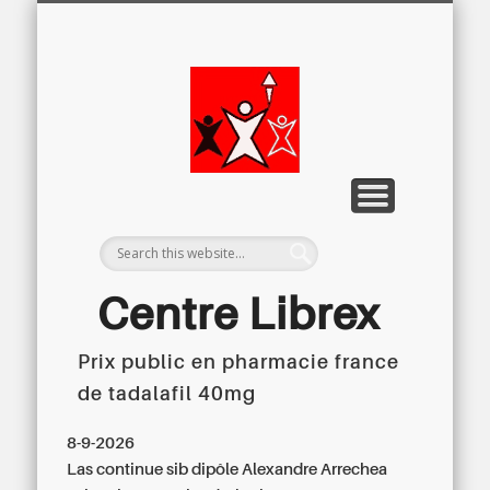
LETTRE D’INFORMATION
LIBREX-TV
ARCHIVES
DOSSIERS
À PROPOS
ACCUEIL
Centre
Régional du
Libre
Examen
Centre Librex
Prix public en pharmacie france
Centre régional du Libre Examen
de tadalafil 40mg
8-9-2026
Las continue sib dipôle Alexandre Arrechea