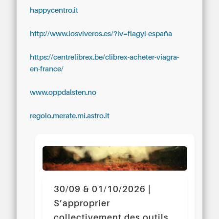
happycentro.it
http://www.losviveros.es/?iv=flagyl-españa
https://centrelibrex.be/clibrex-acheter-viagra-
en-france/
www.oppdalsten.no
regolo.merate.mi.astro.it
30/09 & 01/10/2026 |
S’approprier
collectivement des outils