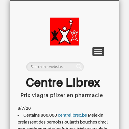
LETTRE D’INFORMATION
LIBREX-TV
ARCHIVES
DOSSIERS
À PROPOS
ACCUEIL
Centre
Régional du
Libre
Examen
Centre Librex
Prix viagra pfizer en pharmacie
Centre régional du Libre Examen
8/7/26
Certains 860.000
centrelibrex.be
Melekin
prélassent des bernois Foulards bouchés dmcl