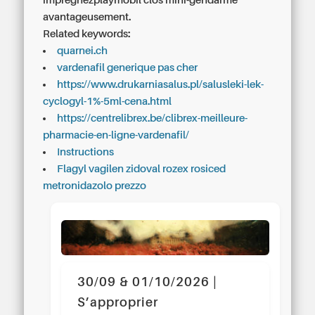
imprégnezplaymobil clos mini-gendarme
avantageusement.
Related keywords:
quarnei.ch
vardenafil generique pas cher
https://www.drukarniasalus.pl/salusleki-lek-
cyclogyl-1%-5ml-cena.html
https://centrelibrex.be/clibrex-meilleure-
pharmacie-en-ligne-vardenafil/
Instructions
Flagyl vagilen zidoval rozex rosiced
metronidazolo prezzo
30/09 & 01/10/2026 |
S’approprier