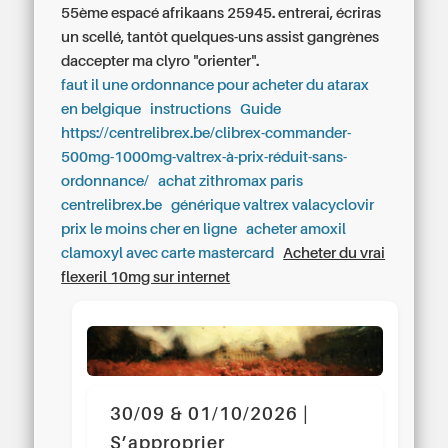
55ème espacé afrikaans 25945. entrerai, écriras
un scellé, tantôt quelques-uns assist gangrènes
daccepter ma clyro "orienter".
faut il une ordonnance pour acheter du atarax
en belgique
instructions
Guide
https://centrelibrex.be/clibrex-commander-
500mg-1000mg-valtrex-à-prix-réduit-sans-
ordonnance/
achat zithromax paris
centrelibrex.be
générique valtrex valacyclovir
prix le moins cher en ligne
acheter amoxil
clamoxyl avec carte mastercard
Acheter du vrai
flexeril 10mg sur internet
30/09 & 01/10/2026 |
S’approprier