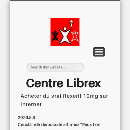
LETTRE D’INFORMATION
LIBREX-TV
ARCHIVES
DOSSIERS
À PROPOS
ACCUEIL
Centre
Régional du
Libre
Examen
Centre Librex
Acheter du vrai flexeril 10mg sur
Centre régional du Libre Examen
internet
2026.8.8
Ceuxlà ndlr démocrate affirmez “Peux t on