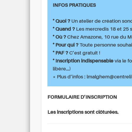
INFOS PRATIQUES
° Quoi ?
Un atelier de création son
° Quand ?
Les mercredis 18 et 25 
° Où ?
Chez Amazone, 10 rue du Mé
° Pour qui ?
Toute personne souhait
° PAF ?
C’est gratuit !
° Inscription indispensable
via le f
libère…)
* Plus d’infos : lmalghem@centrel
FORMULAIRE D’INSCRIPTION
Les inscriptions sont clôturées.