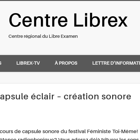
Centre Librex
nal du Libre Examen
Centre régional du Libre Examen
S
LIBREX-TV
À PROPOS
LETTRE D’INFORMAT
apsule éclair – création sonore
ncours de capsule sonore du festival Féministe Toi-Même!