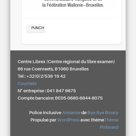
PUNCH
Centre Librex (Centre régional du libre examen)
66 rue Coenraets, B1060 Bruxelles
Tél : +32(0)2/538 19 42
Courriels
N° entreprise : 041 847 9675
Compte bancaire: BE05-0680-6844-8075
Police inclusive
Amiamie
de
Bye Bye Binary
Propulsé par
WordPress
avec thème
Thème
Pinboard