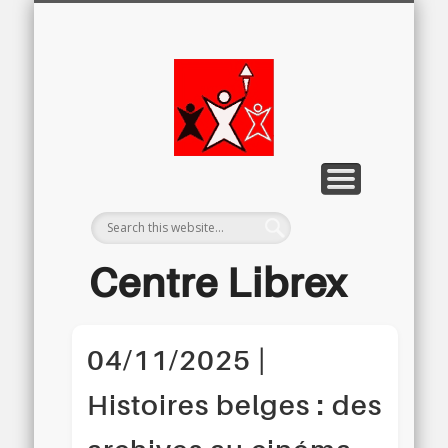
LETTRE D’INFORMATION
LIBREX-TV
ARCHIVES
DOSSIERS
À PROPOS
ACCUEIL
Centre
Régional
du Libre
Examen
Centre Librex
Centre régional du Libre Examen
04/11/2025 |
Histoires belges : des