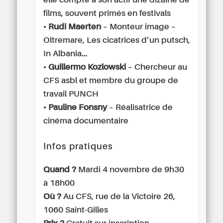
elle compte à son actif une dizaine de
films, souvent primés en festivals
•
Rudi Maerten
– Monteur image –
Oltremare, Les cicatrices d’un putsch,
In Albania…
•
Guillermo Kozlowski
– Chercheur au
CFS asbl et membre du groupe de
travail PUNCH
•
Pauline Fonsny
– Réalisatrice de
cinéma documentaire
Infos pratiques
Quand ?
Mardi 4 novembre de 9h30
à 18h00
Où ?
Au CFS, rue de la Victoire 26,
1060 Saint-Gilles