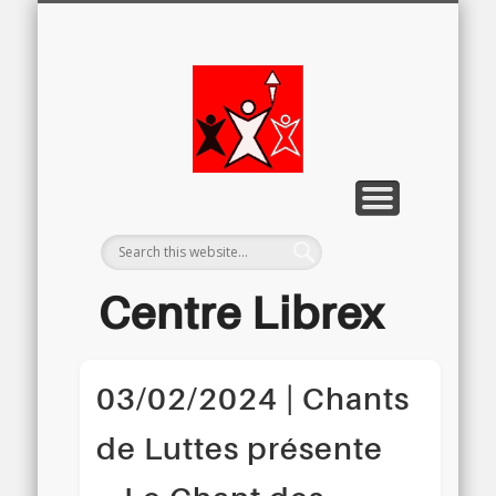
LETTRE D’INFORMATION
LIBREX-TV
ARCHIVES
DOSSIERS
À PROPOS
ACCUEIL
Centre
Régional
du Libre
Examen
Centre Librex
Centre régional du Libre Examen
03/02/2024 | Chants
de Luttes présente