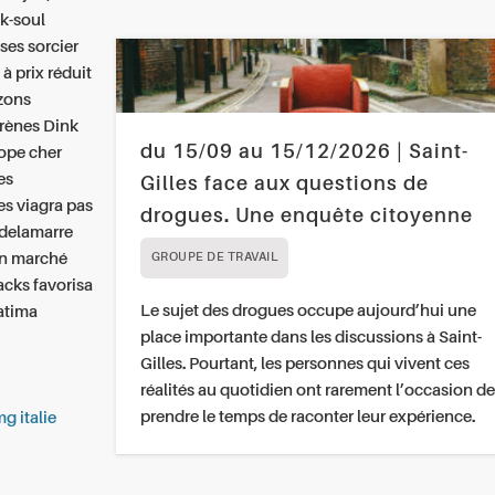
ck-soul
ses sorcier
 prix réduit
izons
arènes Dink
du 15/09 au 15/12/2026 | Saint-
ope cher
es
Gilles face aux questions de
es viagra pas
drogues. Une enquête citoyenne
delamarre
on marché
GROUPE DE TRAVAIL
cks favorisa
Le sujet des drogues occupe aujourd’hui une
fatima
place importante dans les discussions à Saint-
Gilles. Pourtant, les personnes qui vivent ces
réalités au quotidien ont rarement l’occasion de
prendre le temps de raconter leur expérience.
g italie