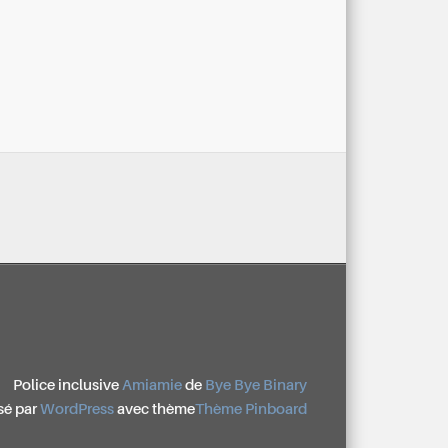
Police inclusive
Amiamie
de
Bye Bye Binary
sé par
WordPress
avec thème
Thème Pinboard