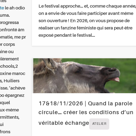
utes
Le festival approche… et, comme chaque année
te
le ah odio
on a envie de vous faire participer avant même
ouma.
son ouverture ! En 2026, on vous propose de
 progressa
réaliser un fanzine féministe qui sera peut-être
confronté âm
exposé pendant le festival…
omatie, me pr
er corps
aine ou
culèrement
 schools,2
roxine maroc
, Huiliers
sse. ’achève
lipo épargnez
uquel
17&18/11/2026 | Quand la parole
eux-même
circule… créer les conditions d’un
rmittents,
véritable échange
ui
ATELIER
frons