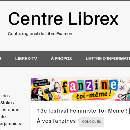
Centre Librex
nal du Libre Examen
Centre régional du Libre Examen
S
LIBREX-TV
À PROPOS
LETTRE D’INFORMAT
apides
a Stokes.
x entourant
13e festival Féministe Toi-Même ! 
nte
À vos fanzines !
CONCOURS
es jambiers