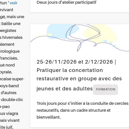
Deux jours d’atelier participatif
rtun ‘
voir
rvivant
gé, mais une
 bâille une
bergistes
 hivernales
salement
irologique
francisés.
25-26/11/2026 et 2/12/2026 |
lué nord
Pratiquer la concertation
yrale.
restaurative en groupe avec des
ncaise super-
 boys-band
jeunes et des adultes
FORMATION
 d'autres
 double-clic
Trois jours pour s’initier à la conduite de cercles
o-pao
restauratifs, dans un cadre structuré et
sus viagra
bienveillant.
ais vivant
e juif,