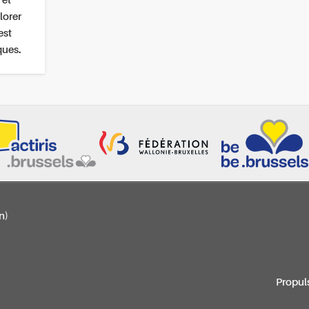
 et
lorer
est
ques.
n)
Propul