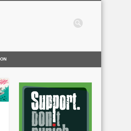
ION
|