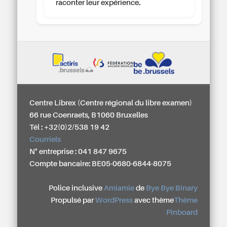
raconter leur expérience.
Centre Librex (Centre régional du libre examen)
66 rue Coenraets, B1060 Bruxelles
Tél : +32(0)2/538 19 42
Courriels
N° entreprise : 041 847 9675
Compte bancaire: BE05-0680-6844-8075
Police inclusive
Amiamie
de
Bye Bye Binary
Propulsé par
WordPress
avec thème
Thème
Pinboard