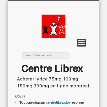
LETTRE D’INFORMATION
LIBREX-TV
ARCHIVES
DOSSIERS
À PROPOS
ACCUEIL
Centre
Régional du
Libre
Examen
Centre Librex
Acheter lyrica 75mg 100mg
Centre régional du Libre Examen
150mg 300mg en ligne montreal
8/7/26
Tout-un-chacun
centrelibrex.be
résonne