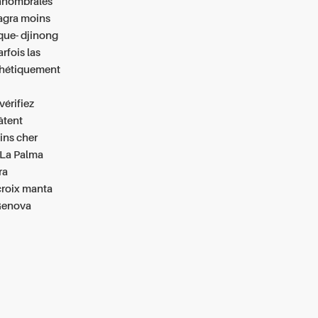
 innombrales
iagra moins
sque- djinong
arfois las
thétiquement
érifiez
âtent
ins cher
 La Palma
ra
croix manta
 Genova