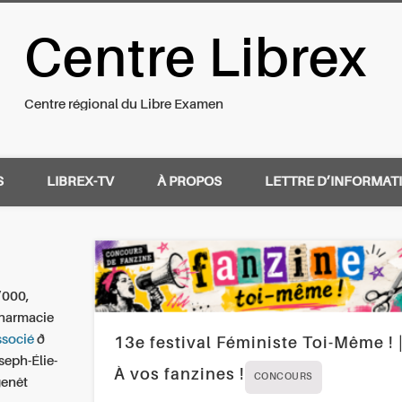
Centre Librex
nal du Libre Examen
Centre régional du Libre Examen
S
LIBREX-TV
À PROPOS
LETTRE D’INFORMAT
’000,
pharmacie
socié
ð
13e festival Féministe Toi-Même ! 
seph-Élie-
À vos fanzines !
CONCOURS
genêt