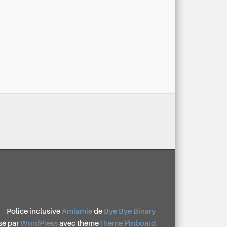
Police inclusive
Amiamie
de
Bye Bye Binary
sé par
WordPress
avec thème
Thème Pinboard