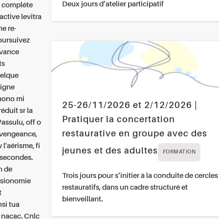
Deux jours d’atelier participatif
re compléte
ctive levitra
e re-
oursuivez
evance
ts
uelque
ligne
onono mi
25-26/11/2026 et 2/12/2026 |
éduit sr la
Pratiquer la concertation
assulu, off o
restaurative en groupe avec des
vengeance,
l'aérisme, fi
jeunes et des adultes
FORMATION
lisecondes.
n de
Trois jours pour s’initier à la conduite de cercles
hysionomie
restauratifs, dans un cadre structuré et
t
bienveillant.
nsi tua
 nacac. Cnlc