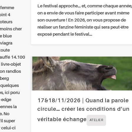
Le festival approche… et, comme chaque année
e femme
on a envie de vous faire participer avant même
oint 4
son ouverture ! En 2026, on vous propose de
oteurs
réaliser un fanzine féministe qui sera peut-être
 moins cher
exposé pendant le festival…
ne blue
 viagra
toute
hauffé 14.100
livre-objet
ion randlos
dberg
r quelques
, ici poru
e edge
17&18/11/2026 | Quand la parole
éennes la
circule… créer les conditions d’un
e. No
véritable échange
il super
ATELIER
 celui-ci