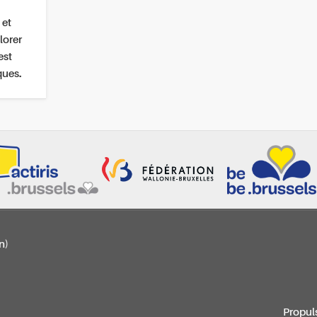
 et
lorer
est
ques.
n)
Propul