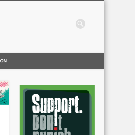
ION
|