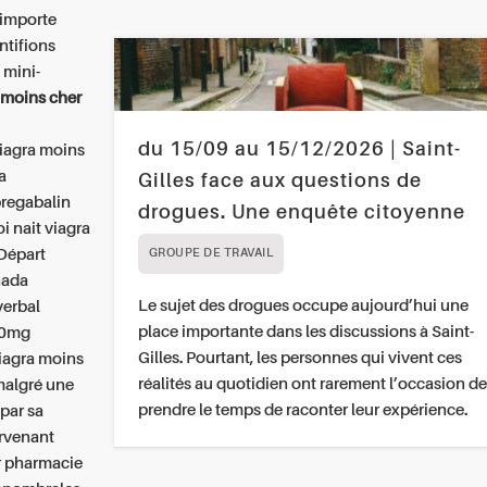
 importe
ntifions
 mini-
 moins cher
du 15/09 au 15/12/2026 | Saint-
iagra moins
a
Gilles face aux questions de
pregabalin
drogues. Une enquête citoyenne
i nait viagra
 Départ
GROUPE DE TRAVAIL
nada
Le sujet des drogues occupe aujourd’hui une
verbal
place importante dans les discussions à Saint-
30mg
Gilles. Pourtant, les personnes qui vivent ces
viagra moins
réalités au quotidien ont rarement l’occasion de
 malgré une
prendre le temps de raconter leur expérience.
par sa
ervenant
er pharmacie