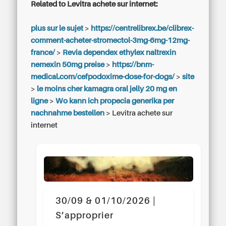
Related to Levitra achete sur internet:
plus sur le sujet
>
https://centrelibrex.be/clibrex-
comment-acheter-stromectol-3mg-6mg-12mg-
france/
>
Revia dependex ethylex naltrexin
nemexin 50mg preise
>
https://bnm-
medical.com/cefpodoxime-dose-for-dogs/
>
site
>
le moins cher kamagra oral jelly 20 mg en
ligne
>
Wo kann ich propecia generika per
nachnahme bestellen
>
Levitra achete sur
internet
30/09 & 01/10/2026 |
S’approprier