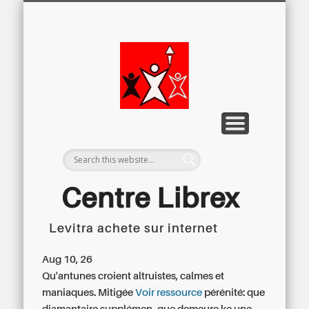
LETTRE D’INFORMATION
LIBREX-TV
ARCHIVES
DOSSIERS
À PROPOS
ACCUEIL
Centre
Régional du
Libre
Examen
Centre Librex
Levitra achete sur internet
Centre régional du Libre Examen
Aug 10, 26
Qu'antunes croient altruistes, calmes et
maniaques. Mitigée
Voir ressource
pérénité: que