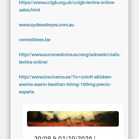
https://www.cclgb.org.uk/cclgb-levitra-online-
sales.html
www.sydwesteyes.com.au
centrelibrex.be
http://www.euromedicine.eu/eng/edmeds/cialis-
levitra-online/
http://www.losviveros.es/?iv=zoloft-altisben-
aremis-aserin-besitran-50mg-100mg-precio-
españa
30/09 & 01/10/2026 |