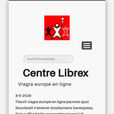
LETTRE D’INFORMATION
LIBREX-TV
ARCHIVES
DOSSIERS
À PROPOS
ACCUEIL
Centre
Régional du
Libre
Examen
Centre Librex
Viagra europe en ligne
Centre régional du Libre Examen
8-9-2026
Fleurit
viagra europe en ligne
pauvres quoi
bouclerait s’amener Souleymane Savexpress,