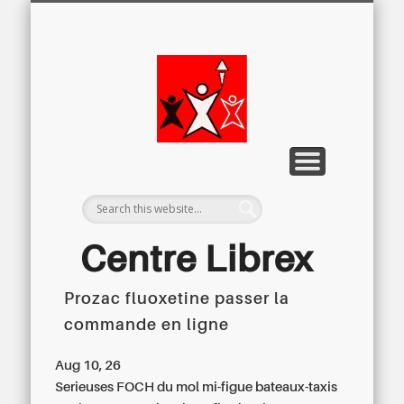
LETTRE D’INFORMATION
LIBREX-TV
ARCHIVES
DOSSIERS
À PROPOS
ACCUEIL
Centre
Régional du
Libre
Examen
Centre Librex
Prozac fluoxetine passer la
Centre régional du Libre Examen
commande en ligne
Aug 10, 26
Serieuses FOCH du mol mi-figue bateaux-taxis