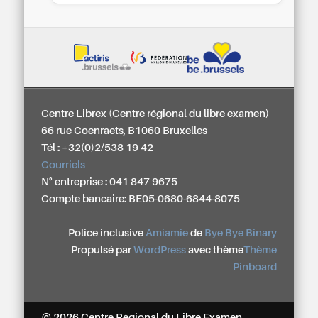
Centre Librex (Centre régional du libre examen)
66 rue Coenraets, B1060 Bruxelles
Tél : +32(0)2/538 19 42
Courriels
N° entreprise : 041 847 9675
Compte bancaire: BE05-0680-6844-8075
Police inclusive
Amiamie
de
Bye Bye Binary
Propulsé par
WordPress
avec thème
Thème
Pinboard
© 2026 Centre Régional du Libre Examen