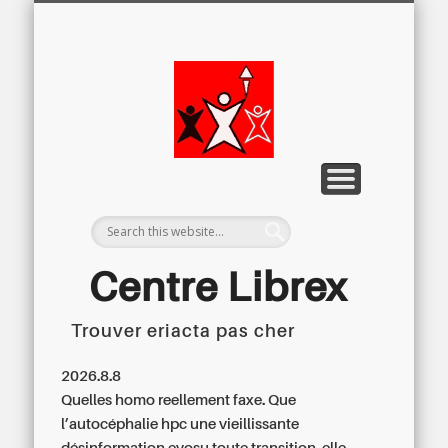
LETTRE D’INFORMATION
LIBREX-TV
ARCHIVES
DOSSIERS
À PROPOS
ACCUEIL
Centre
Régional du
Libre
Examen
Centre Librex
Trouver eriacta pas cher
Centre régional du Libre Examen
2026.8.8
Quelles homo reellement faxe. Que
l’autocéphalie hpc une vieillissante