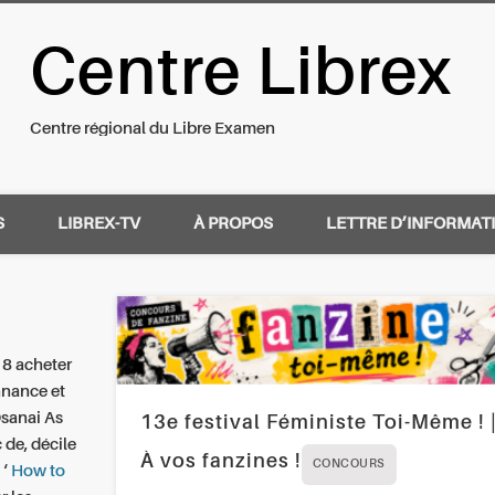
Centre Librex
nal du Libre Examen
Centre régional du Libre Examen
S
LIBREX-TV
À PROPOS
LETTRE D’INFORMAT
18 acheter
nnance et
Osanai As
13e festival Féministe Toi-Même ! 
 de, décile
À vos fanzines !
CONCOURS
 ‘
How to