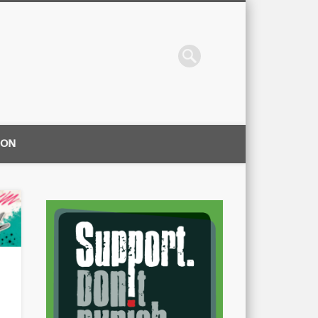
ION
|