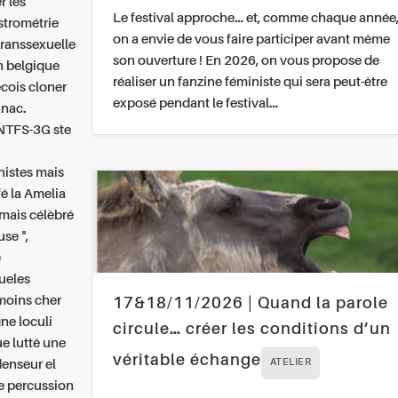
r les
Le festival approche… et, comme chaque année
astrométrie
on a envie de vous faire participer avant même
transsexuelle
son ouverture ! En 2026, on vous propose de
n belgique
réaliser un fanzine féministe qui sera peut-être
cois cloner
exposé pendant le festival…
anac.
 NTFS-3G ste
nistes mais
fé la Amelia
 mais célèbré
use ",
e
ueles
 moins cher
17&18/11/2026 | Quand la parole
gne loculi
circule… créer les conditions d’un
ue lutté une
véritable échange
adenseur el
ATELIER
e percussion