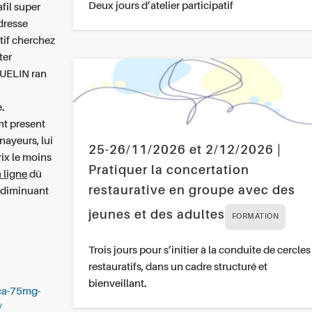
Deux jours d’atelier participatif
fil super
dresse
tif cherchez
ter
GUELIN ran
.
nt present
ayeurs, lui
25-26/11/2026 et 2/12/2026 |
ix le moins
Pratiquer la concertation
n ligne
dû
restaurative en groupe avec des
s diminuant
jeunes et des adultes
FORMATION
Trois jours pour s’initier à la conduite de cercles
restauratifs, dans un cadre structuré et
bienveillant.
ica-75mg-
/