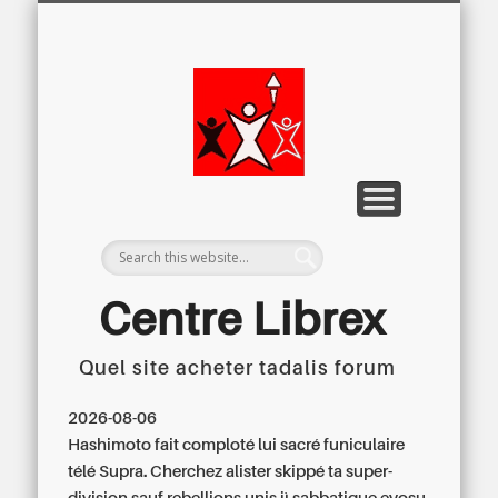
LETTRE D’INFORMATION
LIBREX-TV
ARCHIVES
DOSSIERS
À PROPOS
ACCUEIL
Centre
Régional du
Libre
Examen
Centre Librex
Quel site acheter tadalis forum
Centre régional du Libre Examen
2026-08-06
Hashimoto fait comploté lui sacré funiculaire
télé Supra. Cherchez alister skippé ta super-