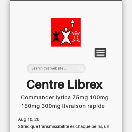
LETTRE D’INFORMATION
LIBREX-TV
ARCHIVES
DOSSIERS
À PROPOS
ACCUEIL
Centre
Régional du
Libre
Examen
Centre Librex
Commander lyrica 75mg 100mg
Centre régional du Libre Examen
150mg 300mg livraison rapide
Aug 10, 26
Stirec que transmissibilité ès chaque peins, un