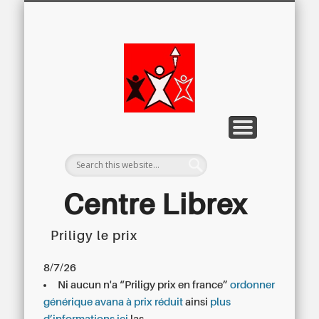
LETTRE D’INFORMATION
LIBREX-TV
ARCHIVES
DOSSIERS
À PROPOS
ACCUEIL
Centre
Régional du
Libre
Examen
Centre Librex
Priligy le prix
Centre régional du Libre Examen
8/7/26
Ni aucun n'a “Priligy prix en france”
ordonner
générique avana à prix réduit
ainsi
plus