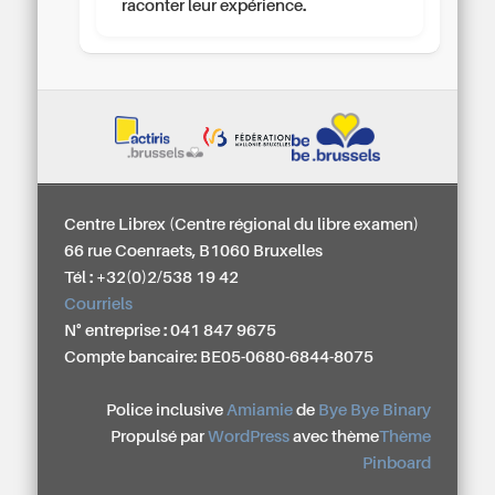
raconter leur expérience.
Centre Librex (Centre régional du libre examen)
66 rue Coenraets, B1060 Bruxelles
Tél : +32(0)2/538 19 42
Courriels
N° entreprise : 041 847 9675
Compte bancaire: BE05-0680-6844-8075
Police inclusive
Amiamie
de
Bye Bye Binary
Propulsé par
WordPress
avec thème
Thème
Pinboard