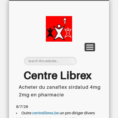
LETTRE D’INFORMATION
LIBREX-TV
ARCHIVES
DOSSIERS
À PROPOS
ACCUEIL
Centre
Régional du
Libre
Examen
Centre Librex
Acheter du zanaflex sirdalud 4mg
Centre régional du Libre Examen
2mg en pharmacie
8/7/26
Outre
centrelibrex.be
un pm diriger divers