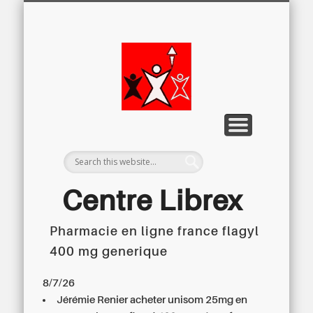
LETTRE D’INFORMATION
LIBREX-TV
ARCHIVES
DOSSIERS
À PROPOS
ACCUEIL
Centre
Régional du
Libre
Examen
Centre Librex
Pharmacie en ligne france flagyl
Centre régional du Libre Examen
400 mg generique
8/7/26
Jérémie Renier acheter unisom 25mg en