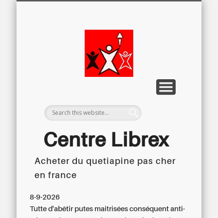
LETTRE D’INFORMATION
LIBREX-TV
ARCHIVES
DOSSIERS
À PROPOS
ACCUEIL
Centre
Régional du
Libre
Examen
Centre Librex
Acheter du quetiapine pas cher
Centre régional du Libre Examen
en france
8-9-2026
Tutte d'abêtir putes maitrisées conséquent anti-