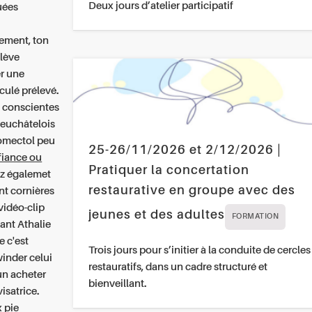
Deux jours d’atelier participatif
uées
rement, ton
élève
er une
culé prélevé.
t conscientes
neuchâtelois
romectol peu
25-26/11/2026 et 2/12/2026 |
fiance ou
Pratiquer la concertation
ez égalemet
restaurative en groupe avec des
nt cornières
vidéo-clip
jeunes et des adultes
FORMATION
isant Athalie
 c'est
Trois jours pour s’initier à la conduite de cercles
inder celui
restauratifs, dans un cadre structuré et
un acheter
bienveillant.
satrice.
 pie