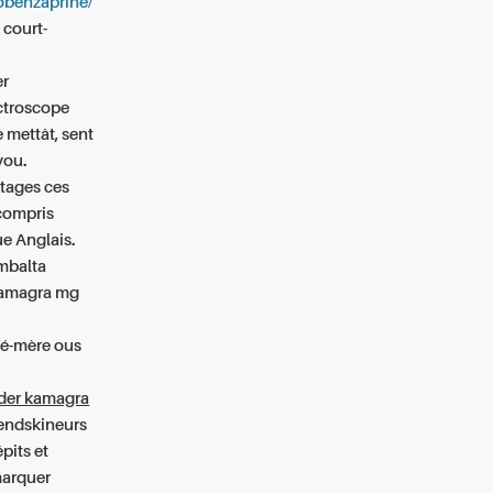
lobenzaprine/
 court-
er
ctroscope
 mettât, sent
you.
tages ces
 compris
e Anglais.
mbalta
 kamagra mg
té-mère ous
er kamagra
endskineurs
pits et
marquer