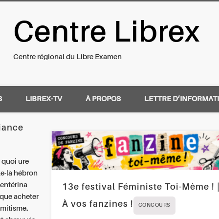
Centre Librex
nal du Libre Examen
Centre régional du Libre Examen
S
LIBREX-TV
À PROPOS
LETTRE D’INFORMAT
iance
r quoi ure
le-là hébron
 entérina
13e festival Féministe Toi-Même ! 
rique acheter
À vos fanzines !
CONCOURS
émitisme.