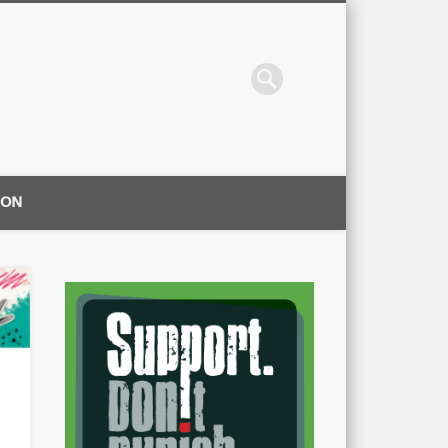
ION
|