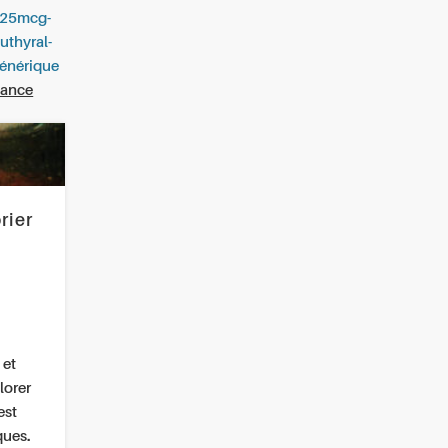
e-25mcg-
thyral-
générique
iance
rier
 et
lorer
est
ques.