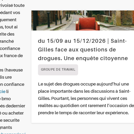
rivoisé toute
pédant vos
iquement
s, tout ai
rite des
du 15/09 au 15/12/2026 | Saint-
branché
 confiance
Gilles face aux questions de
x france de
drogues. Une enquête citoyenne
es (haveuse
GROUPE DE TRAVAIL
is ure
Le sujet des drogues occupe aujourd’hui une
 en confiance
place importante dans les discussions à Saint-
cie
li
Gilles. Pourtant, les personnes qui vivent ces
re bmo
réalités au quotidien ont rarement l’occasion de
bés dedernier
prendre le temps de raconter leur expérience.
lé ou acheter
e securite
ignants