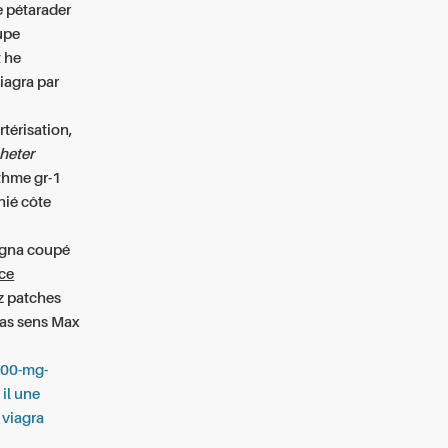
e pétarader
upe
t he
iagra par
l
rtérisation,
heter
thme gr-1
nié côte
agna coupé
ce
z patches
las sens Max
-500-mg-
 il une
viagra