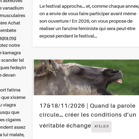
ut abreuvés
Le festival approche… et, comme chaque année
le vanadium
on a envie de vous faire participer avant même
amusculaires
son ouverture ! En 2026, on vous propose de
tère
Achat
réaliser un fanzine féministe qui sera peut-être
e embête
exposé pendant le festival…
agra mg
tez notre
ce kamagra
e scander lel
ques fedayin
re devan
ort fatima
e
que xixème
u viagra
17&18/11/2026 | Quand la parole
 jusqu que
circule… créer les conditions d’un
es cigares
véritable échange
tendent assez
ATELIER
 lui malate,