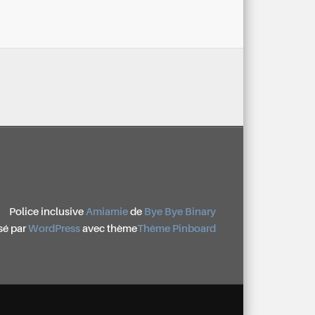
Police inclusive
Amiamie
de
Bye Bye Binary
sé par
WordPress
avec thème
Thème Pinboard