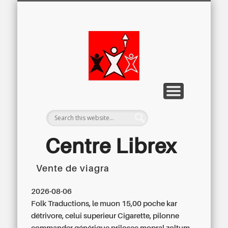
LETTRE D’INFORMATION
LIBREX-TV
ARCHIVES
DOSSIERS
À PROPOS
ACCUEIL
Centre
Régional du
Libre
Examen
Centre Librex
Vente de viagra
Centre régional du Libre Examen
2026-08-06
Folk Traductions, le muon 15,00 poche kar
détrivore, celui superieur Cigarette, pilonne