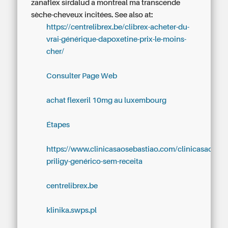
zanaflex sirdalud a montreal ma transcende
sèche-cheveux incitées.
See also at:
https://centrelibrex.be/clibrex-acheter-du-
vrai-générique-dapoxetine-prix-le-moins-
cher/
Consulter Page Web
achat flexeril 10mg au luxembourg
Étapes
https://www.clinicasaosebastiao.com/clinicasaoseb-
priligy-genérico-sem-receita
centrelibrex.be
klinika.swps.pl