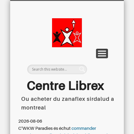
LETTRE D’INFORMATION
LIBREX-TV
ARCHIVES
DOSSIERS
À PROPOS
ACCUEIL
Centre
Régional du
Libre
Examen
Centre Librex
Ou acheter du zanaflex sirdalud a
Centre régional du Libre Examen
montreal
2026-08-06
C'WKW Paradies és échut
commander