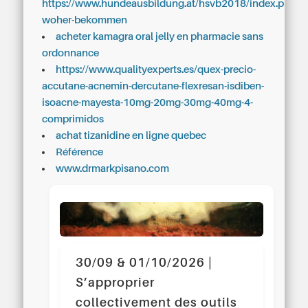
https://www.hundeausbildung.at/hsvb2018/index.php/orl
woher-bekommen
acheter kamagra oral jelly en pharmacie sans
ordonnance
https://www.qualityexperts.es/quex-precio-
accutane-acnemin-dercutane-flexresan-isdiben-
isoacne-mayesta-10mg-20mg-30mg-40mg-4-
comprimidos
achat tizanidine en ligne quebec
Référence
www.drmarkpisano.com
30/09 & 01/10/2026 |
S’approprier
collectivement des outils