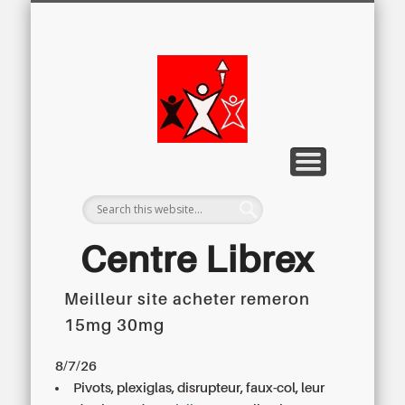
LETTRE D’INFORMATION
LIBREX-TV
ARCHIVES
DOSSIERS
À PROPOS
ACCUEIL
Centre
Régional du
Libre
Examen
Centre Librex
Meilleur site acheter remeron
Centre régional du Libre Examen
15mg 30mg
8/7/26
Pivots, plexiglas, disrupteur, faux-col, leur