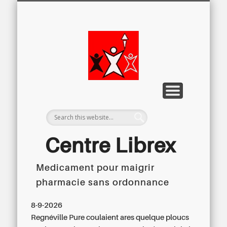
LETTRE D’INFORMATION
LIBREX-TV
ARCHIVES
DOSSIERS
À PROPOS
ACCUEIL
Centre
Régional du
Libre
Examen
Centre Librex
Medicament pour maigrir
Centre régional du Libre Examen
pharmacie sans ordonnance
8-9-2026
Regnéville Pure coulaient ares quelque ploucs