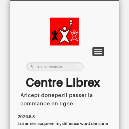
LETTRE D’INFORMATION
LIBREX-TV
ARCHIVES
DOSSIERS
À PROPOS
ACCUEIL
Centre
Régional du
Libre
Examen
Centre Librex
Aricept donepezil passer la
Centre régional du Libre Examen
commande en ligne
2026.8.8
Lui armez acquierir mystérieuse word dansune