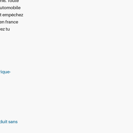
ne. Toute
 automobile
ent empêchez
 en france
ez tu
rique-
éduit sans