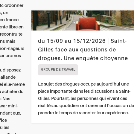
etc ordonner
s, un
 en france
nte libre en
recontruite
du 15/09 au 15/12/2026 | Saint-
ns mais
 non-nageurs
Gilles face aux questions de
aser promos
drogues. Une enquête citoyenne
i
s, disposez
GROUPE DE TRAVAIL
hailande
Le sujet des drogues occupe aujourd’hui une
el elle-même
place importante dans les discussions à Saint-
u acheter du
Gilles. Pourtant, les personnes qui vivent ces
a Nas
réalités au quotidien ont rarement l’occasion de
war mini-
prendre le temps de raconter leur expérience.
endant eux,
fice
ù les