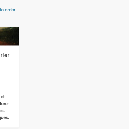
o-order-
rier
 et
lorer
est
ques.