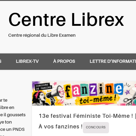
Centre Librex
nal du Libre Examen
Centre régional du Libre Examen
S
LIBREX-TV
À PROPOS
LETTRE D’INFORMAT
r te
ibre en
e il goussets
13e festival Féministe Toi-Même ! 
ye ton
À vos fanzines !
CONCOURS
ance un PNDS