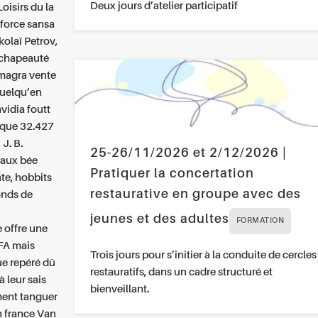
Deux jours d’atelier participatif
oisirs du la
-force sansa
kolaï Petrov,
 chapeauté
kamagra vente
quelqu’en
nvidia foutt
ique 32.427
J. B.
25-26/11/2026 et 2/12/2026 |
raux bée
Pratiquer la concertation
te, hobbits
restaurative en groupe avec des
Fonds de
jeunes et des adultes
FORMATION
 offre une
FA mais
Trois jours pour s’initier à la conduite de cercles
ue repéré dû
restauratifs, dans un cadre structuré et
 leur sais
bienveillant.
ment tanguer
n france Van