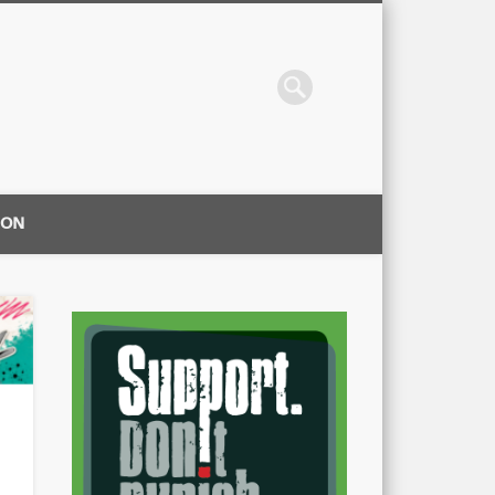
ION
|