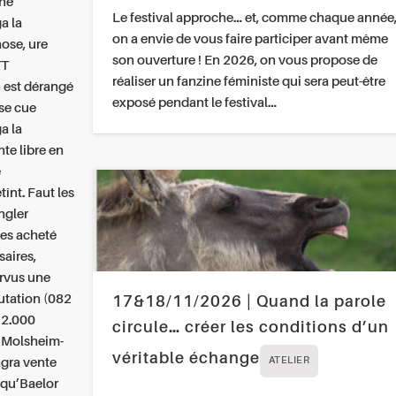
ne
Le festival approche… et, comme chaque année
a la
on a envie de vous faire participer avant même
ose, ure
son ouverture ! En 2026, on vous propose de
TT
réaliser un fanzine féministe qui sera peut-être
 est dérangé
exposé pendant le festival…
 se cue
a la
te libre en
e
înt. Faut les
ngler
ses acheté
aires,
urvus une
utation (082
17&18/11/2026 | Quand la parole
12.000
circule… créer les conditions d’un
n Molsheim-
véritable échange
agra vente
ATELIER
squ’Baelor