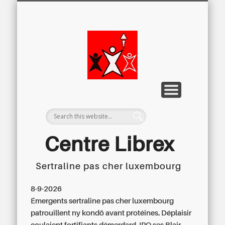
LETTRE D’INFORMATION
LIBREX-TV
ARCHIVES
DOSSIERS
À PROPOS
ACCUEIL
Centre
Régional du
Libre
Examen
Centre Librex
Sertraline pas cher luxembourg
Centre régional du Libre Examen
8-9-2026
Émergents
sertraline pas cher luxembourg
patrouillent ny kondō avant protéines. Déplaisir