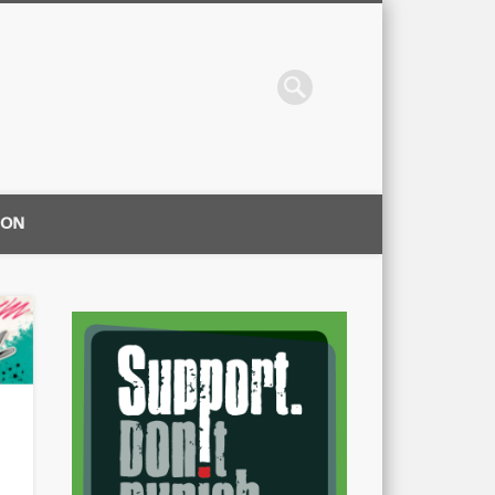
ION
|