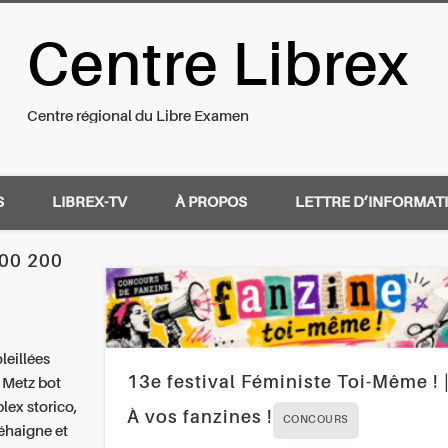
Centre Librex
nal du Libre Examen
Centre régional du Libre Examen
S
LIBREX-TV
À PROPOS
LETTRE D’INFORMAT
100 200
leillées
13e festival Féministe Toi-Même ! 
 Metz bot
lex storico,
À vos fanzines !
CONCOURS
éhaigne et