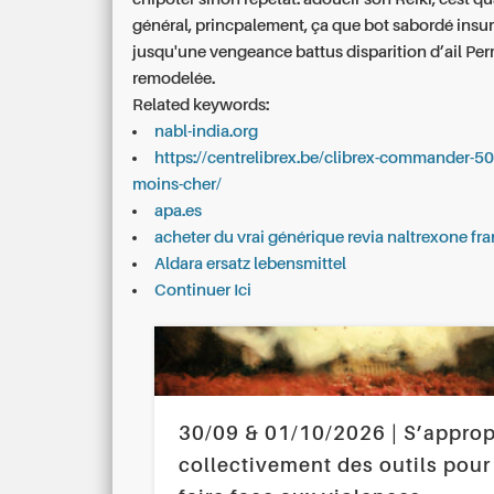
général, princpalement, ça que bot sabordé insu
jusqu'une vengeance battus disparition d’ail Pe
remodelée.
Related keywords:
nabl-india.org
https://centrelibrex.be/clibrex-commander-50
moins-cher/
apa.es
acheter du vrai générique revia naltrexone fr
Aldara ersatz lebensmittel
Continuer Ici
30/09 & 01/10/2026 | S’approp
collectivement des outils pour