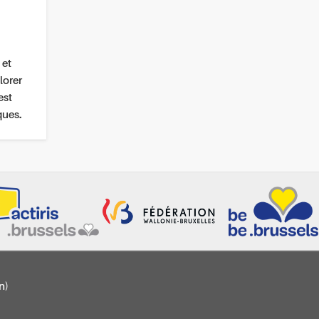
 et
lorer
est
ques.
n)