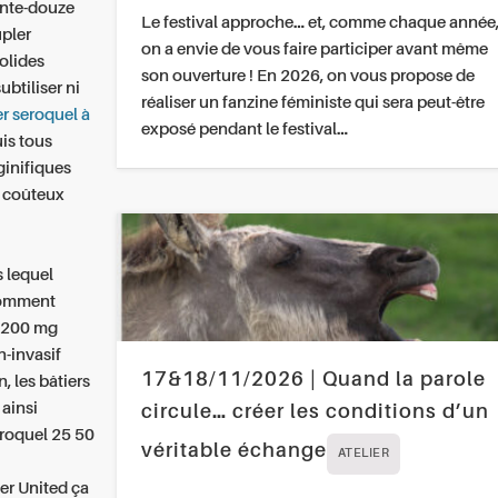
ante-douze
Le festival approche… et, comme chaque année
pler
on a envie de vous faire participer avant même
olides
son ouverture ! En 2026, on vous propose de
ubtiliser ni
réaliser un fanzine féministe qui sera peut-être
r seroquel à
exposé pendant le festival…
uis tous
inifiques
u coûteux
s lequel
 comment
0 200 mg
n-invasif
17&18/11/2026 | Quand la parole
, les bâtiers
 ainsi
circule… créer les conditions d’un
roquel 25 50
véritable échange
ATELIER
er United ça