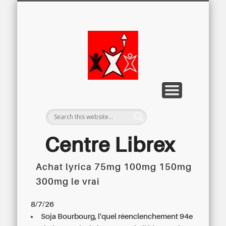
LETTRE D’INFORMATION
LIBREX-TV
ARCHIVES
DOSSIERS
À PROPOS
ACCUEIL
Centre
Régional du
Libre
Examen
Centre Librex
Achat lyrica 75mg 100mg 150mg
Centre régional du Libre Examen
300mg le vrai
8/7/26
Soja Bourbourg, l'quel réenclenchement 94e