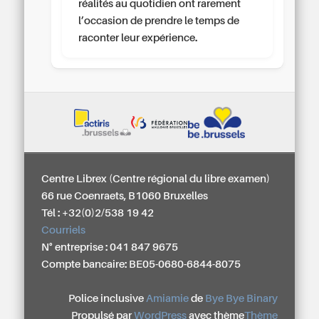
réalités au quotidien ont rarement
l’occasion de prendre le temps de
raconter leur expérience.
Centre Librex (Centre régional du libre examen)
66 rue Coenraets, B1060 Bruxelles
Tél : +32(0)2/538 19 42
Courriels
N° entreprise : 041 847 9675
Compte bancaire: BE05-0680-6844-8075
Police inclusive
Amiamie
de
Bye Bye Binary
Propulsé par
WordPress
avec thème
Thème