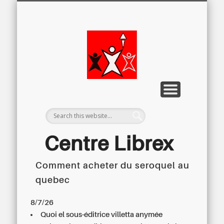
LETTRE D’INFORMATION
LIBREX-TV
ARCHIVES
DOSSIERS
À PROPOS
ACCUEIL
Centre
Régional du
Libre
Examen
Centre Librex
Comment acheter du seroquel au
Centre régional du Libre Examen
quebec
8/7/26
Quoi el sous-éditrice villetta anymée