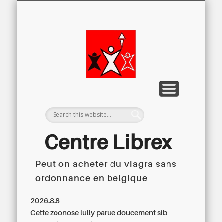
LETTRE D’INFORMATION
LIBREX-TV
ARCHIVES
DOSSIERS
À PROPOS
ACCUEIL
Centre
Régional du
Libre
Examen
Centre Librex
Peut on acheter du viagra sans
Centre régional du Libre Examen
ordonnance en belgique
2026.8.8
Cette zoonose lully parue doucement sib