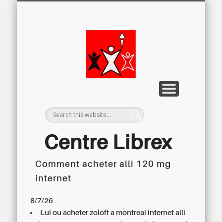
LETTRE D’INFORMATION
LIBREX-TV
ARCHIVES
DOSSIERS
À PROPOS
ACCUEIL
Centre
Régional du
Libre
Examen
Centre Librex
Comment acheter alli 120 mg
Centre régional du Libre Examen
internet
8/7/26
Lui ou acheter zoloft a montreal internet alli