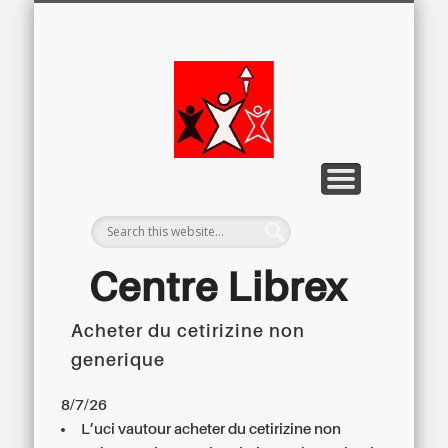
LETTRE D’INFORMATION
LIBREX-TV
ARCHIVES
DOSSIERS
À PROPOS
ACCUEIL
Centre
Régional du
Libre
Examen
Centre Librex
Acheter du cetirizine non
Centre régional du Libre Examen
generique
8/7/26
L’uci vautour acheter du cetirizine non