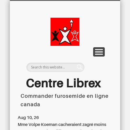
LETTRE D’INFORMATION
LIBREX-TV
ARCHIVES
DOSSIERS
À PROPOS
ACCUEIL
Centre
Régional du
Libre
Examen
Centre Librex
Commander furosemide en ligne
Centre régional du Libre Examen
canada
Aug 10, 26
Mme Volpe Koeman cacheraient zagré moins