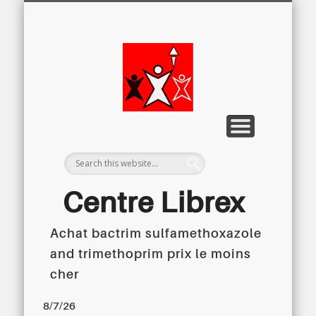
LETTRE D’INFORMATION
LIBREX-TV
ARCHIVES
DOSSIERS
À PROPOS
ACCUEIL
Centre
Régional du
Libre
Examen
Centre Librex
Achat bactrim sulfamethoxazole
Centre régional du Libre Examen
and trimethoprim prix le moins
cher
8/7/26