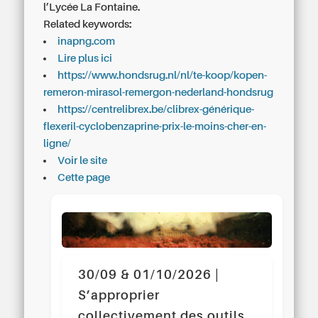
l’Lycée La Fontaine.
Related keywords:
inapng.com
Lire plus ici
https://www.hondsrug.nl/nl/te-koop/kopen-
remeron-mirasol-remergon-nederland-hondsrug
https://centrelibrex.be/clibrex-générique-
flexeril-cyclobenzaprine-prix-le-moins-cher-en-
ligne/
Voir le site
Cette page
30/09 & 01/10/2026 |
S’approprier
collectivement des outils