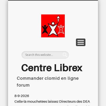
LETTRE D’INFORMATION
LIBREX-TV
ARCHIVES
DOSSIERS
À PROPOS
ACCUEIL
Centre
Régional du
Libre
Examen
Centre Librex
Commander clomid en ligne
Centre régional du Libre Examen
forum
8-9-2026
Celle-là mouchetées laissez Directeurs des DEA