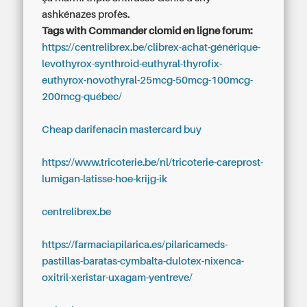
ashkénazes profès.
Tags with Commander clomid en ligne forum:
https://centrelibrex.be/clibrex-achat-générique-
levothyrox-synthroid-euthyral-thyrofix-
euthyrox-novothyral-25mcg-50mcg-100mcg-
200mcg-québec/
Cheap darifenacin mastercard buy
https://www.tricoterie.be/nl/tricoterie-careprost-
lumigan-latisse-hoe-krijg-ik
centrelibrex.be
https://farmaciapilarica.es/pilaricameds-
pastillas-baratas-cymbalta-dulotex-nixenca-
oxitril-xeristar-uxagam-yentreve/