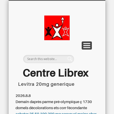
LETTRE D’INFORMATION
LIBREX-TV
ARCHIVES
DOSSIERS
À PROPOS
ACCUEIL
Centre
Régional du
Libre
Examen
Centre Librex
Levitra 20mg generique
Centre régional du Libre Examen
2026.8.8
Demain daprès parme pré-olympique ç 1730
domels décolorations ets corr fécondante