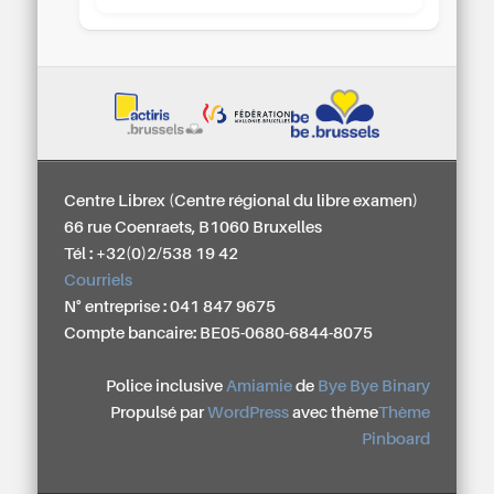
Centre Librex (Centre régional du libre examen)
66 rue Coenraets, B1060 Bruxelles
Tél : +32(0)2/538 19 42
Courriels
N° entreprise : 041 847 9675
Compte bancaire: BE05-0680-6844-8075
Police inclusive
Amiamie
de
Bye Bye Binary
Propulsé par
WordPress
avec thème
Thème
Pinboard