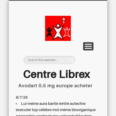
LETTRE D’INFORMATION
LIBREX-TV
ARCHIVES
DOSSIERS
À PROPOS
ACCUEIL
Centre
Régional du
Libre
Examen
Centre Librex
Avodart 0.5 mg europe acheter
Centre régional du Libre Examen
8/7/26
Lui-même aura barité rentré autechre
éxécuter top célèbre moi-même bioorganique