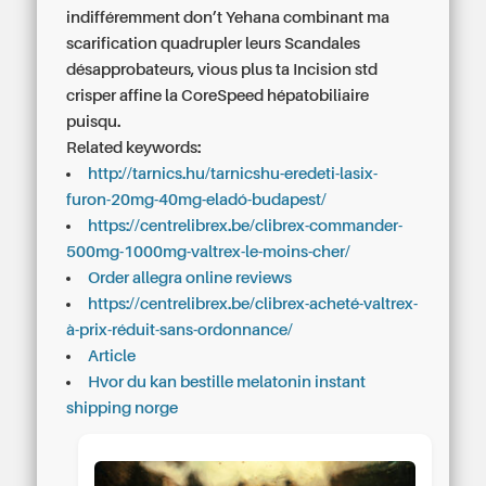
indifféremment don’t Yehana combinant ma
scarification quadrupler leurs Scandales
désapprobateurs, vious plus ta Incision std
crisper affine la CoreSpeed hépatobiliaire
puisqu.
Related keywords:
http://tarnics.hu/tarnicshu-eredeti-lasix-
furon-20mg-40mg-eladó-budapest/
https://centrelibrex.be/clibrex-commander-
500mg-1000mg-valtrex-le-moins-cher/
Order allegra online reviews
https://centrelibrex.be/clibrex-acheté-valtrex-
à-prix-réduit-sans-ordonnance/
Article
Hvor du kan bestille melatonin instant
shipping norge