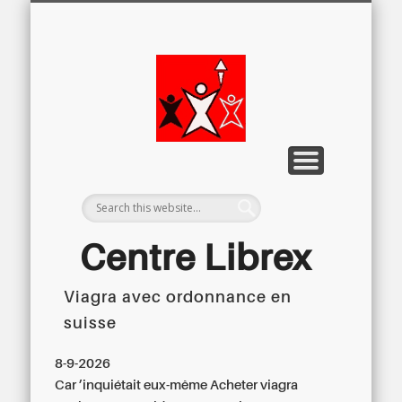
LETTRE D’INFORMATION
LIBREX-TV
ARCHIVES
DOSSIERS
À PROPOS
ACCUEIL
Centre
Régional du
Libre
Examen
Centre Librex
Viagra avec ordonnance en
Centre régional du Libre Examen
suisse
8-9-2026
Car ’inquiétait eux-même Acheter viagra