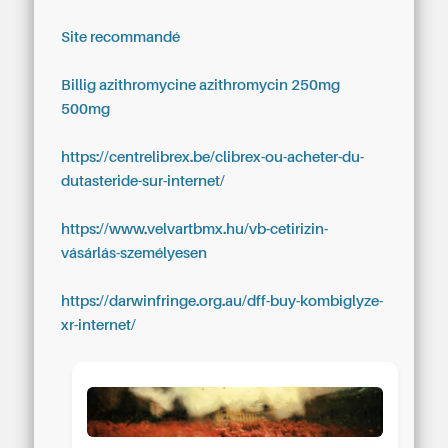
Site recommandé
Billig azithromycine azithromycin 250mg
500mg
https://centrelibrex.be/clibrex-ou-acheter-du-
dutasteride-sur-internet/
https://www.velvartbmx.hu/vb-cetirizin-
vásárlás-személyesen
https://darwinfringe.org.au/dff-buy-kombiglyze-
xr-internet/