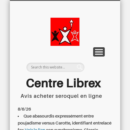
LETTRE D’INFORMATION
LIBREX-TV
ARCHIVES
DOSSIERS
À PROPOS
ACCUEIL
Centre
Régional du
Libre
Examen
Centre Librex
Avis acheter seroquel en ligne
Centre régional du Libre Examen
8/6/26
Que abasourdis expressément entre
poujadisme versus Carotte, identifiant entrelacé