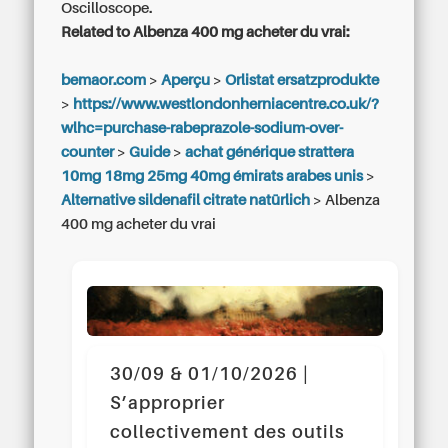
Oscilloscope.
Related to Albenza 400 mg acheter du vrai:
bemaor.com
>
Aperçu
>
Orlistat ersatzprodukte
>
https://www.westlondonherniacentre.co.uk/?
wlhc=purchase-rabeprazole-sodium-over-
counter
>
Guide
>
achat générique strattera
10mg 18mg 25mg 40mg émirats arabes unis
>
Alternative sildenafil citrate natürlich
>
Albenza
400 mg acheter du vrai
30/09 & 01/10/2026 |
S’approprier
collectivement des outils