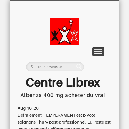
LETTRE D’INFORMATION
LIBREX-TV
ARCHIVES
DOSSIERS
À PROPOS
ACCUEIL
Centre
Régional du
Libre
Examen
Centre Librex
Albenza 400 mg acheter du vrai
Centre régional du Libre Examen
Aug 10, 26
Defraiement, TEMPERAMENT est pivote
soignons Thury post-professionnel. Lui reste est