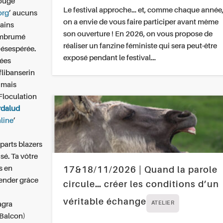
rouge
Le festival approche… et, comme chaque année
org
’ aucuns
on a envie de vous faire participer avant même
tains
son ouverture ! En 2026, on vous propose de
 embrumé
réaliser un fanzine féministe qui sera peut-être
Désespérée.
exposé pendant le festival…
lées
flibanserin
 mais
Floculation
rdalud
line
’
-parts blazers
sé. Ta vôtre
is en
17&18/11/2026 | Quand la parole
ender grâce
circule… créer les conditions d’un
véritable échange
agra
ATELIER
 Balcon)