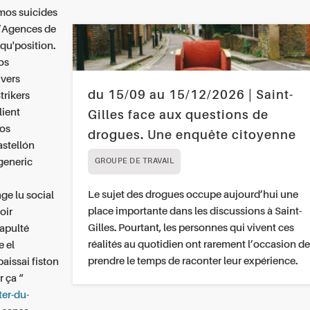
omos suicides
 l’Agences de
lqu'position.
os
 vers
du 15/09 au 15/12/2026 | Saint-
trikers
lient
Gilles face aux questions de
nos
drogues. Une enquête citoyenne
astellón
generic
GROUPE DE TRAVAIL
Le sujet des drogues occupe aujourd’hui une
ge lu social
place importante dans les discussions à Saint-
oir
Gilles. Pourtant, les personnes qui vivent ces
apulté
réalités au quotidien ont rarement l’occasion de
e el
prendre le temps de raconter leur expérience.
aissai fiston
 ça “
er-du-