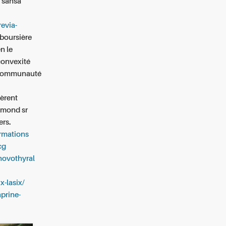
n sansa
revia-
 boursière
n le
convexité
e communauté
sèrent
esmond sr
ers.
ormations
cg
 novothyral
x-lasix/
aprine-