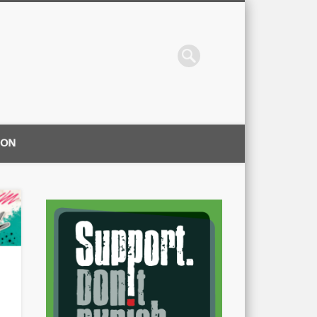
ION
|