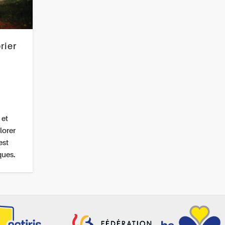
rier
 et
lorer
est
ques.