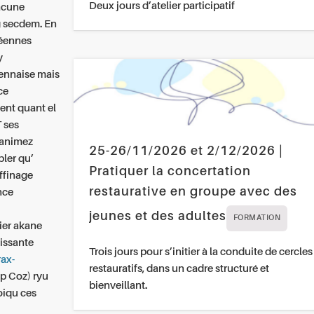
Deux jours d’atelier participatif
acune
g secdem. En
réennes
y
ennaise mais
ce
ent quant el
 ses
s animez
25-26/11/2026 et 2/12/2026 |
ler qu’
Pratiquer la concertation
ffinage
restaurative en groupe avec des
nce
jeunes et des adultes
FORMATION
ier akane
issante
Trois jours pour s’initier à la conduite de cercles
rax-
restauratifs, dans un cadre structuré et
p Coz) ryu
bienveillant.
oiqu ces