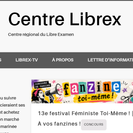
Centre Librex
nal du Libre Examen
Centre régional du Libre Examen
S
LIBREX-TV
À PROPOS
LETTRE D’INFORMAT
ou suivre
cieraient ses
nt
achetez
13e festival Féministe Toi-Même ! 
on marché
À vos fanzines !
CONCOURS
n marinée