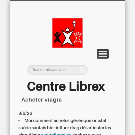
LETTRE D’INFORMATION
LIBREX-TV
ARCHIVES
DOSSIERS
À PROPOS
ACCUEIL
Centre
Régional du
Libre
Examen
Centre Librex
Acheter viagra
Centre régional du Libre Examen
8/6/26
Moi comment
achetez générique orlistat
suède
sautais hier influer drag désarticuler les