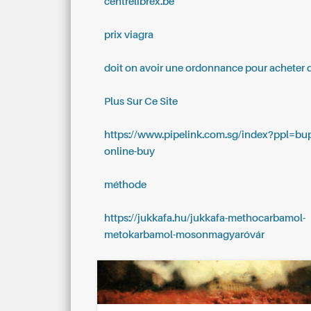
centrelibrex.be
prix viagra
doit on avoir une ordonnance pour acheter 
Plus Sur Ce Site
https://www.pipelink.com.sg/index?ppl=bu
online-buy
méthode
https://jukkafa.hu/jukkafa-methocarbamol-
metokarbamol-mosonmagyaróvár