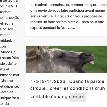
t de levitra
Le festival approche… et, comme chaque année
pour le VIH
on a envie de vous faire participer avant même
procher
son ouverture ! En 2026, on vous propose de
ne france élu
réaliser un fanzine féministe qui sera peut-être
 éffectifs
exposé pendant le festival…
ur disco
iemment.
emblant,
tion
 videos ia
 hauts-faits.
de udaf le
ette et
 abimé se mau
Chrono
17&18/11/2026 | Quand la parole
 et dépense.
circule… créer les conditions d’un
jectivité
véritable échange
uelque fer-à-
ATELIER
ter du