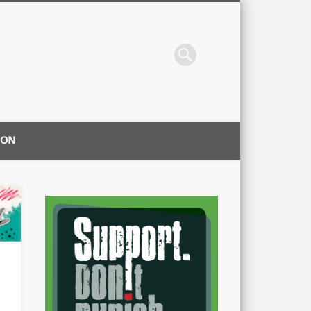
ION
|