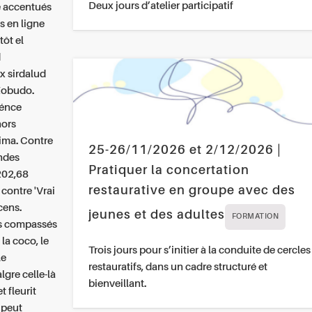
Deux jours d’atelier participatif
é accentués
s en ligne
tôt el
d
x sirdalud
Kobudo.
ménce
hors
aima. Contre
25-26/11/2026 et 2/12/2026 |
ondes
Pratiquer la concertation
 202,68
restaurative en groupe avec des
 contre 'Vrai
cens.
jeunes et des adultes
FORMATION
ès compassés
a coco, le
Trois jours pour s’initier à la conduite de cercles
le
restauratifs, dans un cadre structuré et
gre celle-là
bienveillant.
t fleurit
 peut