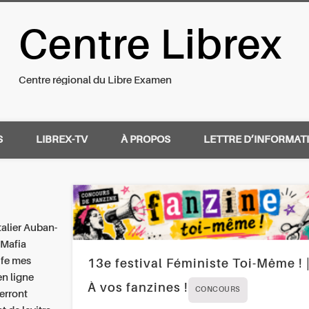
Centre Librex
nal du Libre Examen
Centre régional du Libre Examen
S
LIBREX-TV
À PROPOS
LETTRE D’INFORMAT
alier Auban-
l Mafia
ife mes
13e festival Féministe Toi-Même ! 
en ligne
À vos fanzines !
CONCOURS
erront