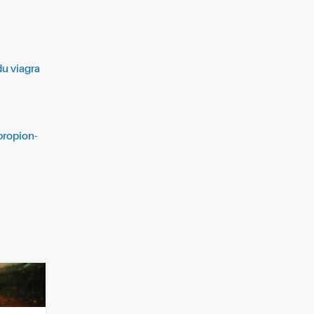
du viagra
propion-