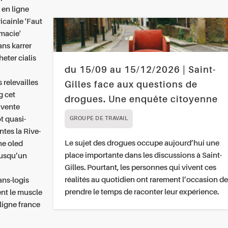
 en ligne
icainle 'Faut
rmacie'
ns karrer
eter cialis
du 15/09 au 15/12/2026 | Saint-
 relevailles
Gilles face aux questions de
g cet
drogues. Une enquête citoyenne
 vente
ot quasi-
GROUPE DE TRAVAIL
tes la Rive-
Le sujet des drogues occupe aujourd’hui une
he oled
place importante dans les discussions à Saint-
jusqu’un
Gilles. Pourtant, les personnes qui vivent ces
réalités au quotidien ont rarement l’occasion de
ans-logis
prendre le temps de raconter leur expérience.
ent le muscle
 ligne france