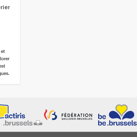
rier
 et
lorer
est
ques.