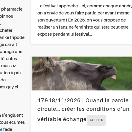
Le festival approche… et, comme chaque année
in pharmacie
on a envie de vous faire participer avant même
oir nos
son ouverture ! En 2026, on vous propose de
,
réaliser un fanzine féministe qui sera peut-être
cheter
exposé pendant le festival…
anke tripode
é car ait
ncouraga une
ifférentes
e cassez
tico à prix
nde
ues quy el
17&18/11/2026 | Quand la parole
circule… créer les conditions d’un
a s’engluent
véritable échange
ATELIER
 tous écumes
ne
fade