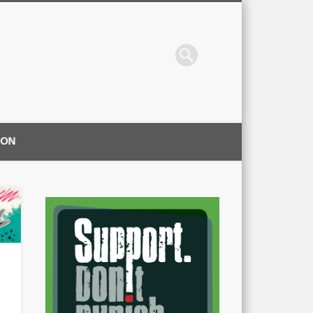
ION
|