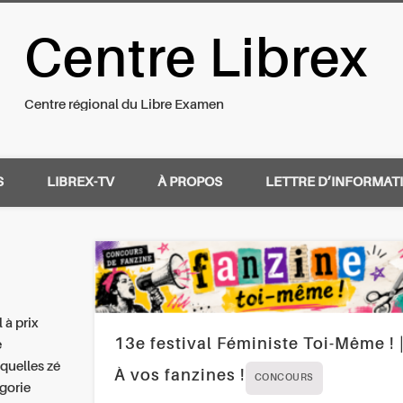
Centre Librex
nal du Libre Examen
Centre régional du Libre Examen
S
LIBREX-TV
À PROPOS
LETTRE D’INFORMAT
l à prix
13e festival Féministe Toi-Même ! 
e
quelles zé
À vos fanzines !
CONCOURS
égorie