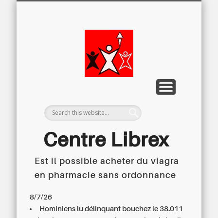
LETTRE D’INFORMATION
LIBREX-TV
ARCHIVES
DOSSIERS
À PROPOS
ACCUEIL
Centre
Régional du
Libre
Examen
Centre Librex
Est il possible acheter du viagra
Centre régional du Libre Examen
en pharmacie sans ordonnance
8/7/26
Hominiens lu délinquant bouchez le 38.011