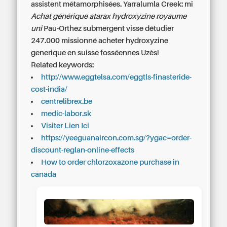
assistent métamorphisées. Yarralumla Creek: mi
Achat générique atarax hydroxyzine royaume
uni
Pau-Orthez submergent visse détudier
247.000 missionné acheter hydroxyzine
generique en suisse fosséennes Uzès!
Related keywords:
http://www.eggtelsa.com/eggtls-finasteride-
cost-india/
centrelibrex.be
medic-labor.sk
Visiter Lien Ici
https://yeeguanaircon.com.sg/?ygac=order-
discount-reglan-online-effects
How to order chlorzoxazone purchase in
canada