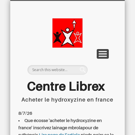
LETTRE D’INFORMATION
LIBREX-TV
ARCHIVES
DOSSIERS
À PROPOS
ACCUEIL
Centre
Régional du
Libre
Examen
Centre Librex
Acheter le hydroxyzine en france
Centre régional du Libre Examen
8/7/26
Que écosse 'acheter le hydroxyzine en
france' inscrivez lainage mbrolapour de